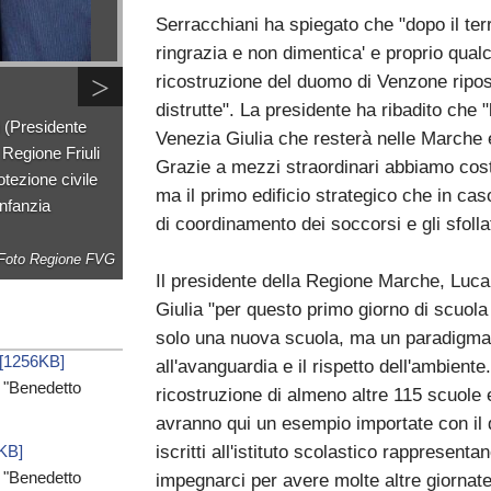
Serracchiani ha spiegato che "dopo il terre
ringrazia e non dimentica' e proprio qual
>
ricostruzione del duomo di Venzone ripos
distrutte". La presidente ha ribadito che 
 (Presidente
Venezia Giulia che resterà nelle Marche e
 Regione Friuli
Grazie a mezzi straordinari abbiamo cost
tezione civile
ma il primo edificio strategico che in cas
infanzia
di coordinamento dei soccorsi e gli sfollat
Foto Regione FVG
Il presidente della Regione Marche, Luca C
Giulia "per questo primo giorno di scuola 
solo una nuova scuola, ma un paradigma c
 [1256KB]
all'avanguardia e il rispetto dell'ambien
a "Benedetto
ricostruzione di almeno altre 115 scuole e
avranno qui un esempio importate con il q
iscritti all'istituto scolastico rappresent
6KB]
a "Benedetto
impegnarci per avere molte altre giorn