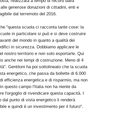
osta, realizzata a tempo di record dalla
alle generose donazioni di cittadini, enti e
nagibile dal terremoto del 2016.
 che "questa scuola ci racconta tante cose: la
scuole in particolare si può e si deve costruire
ù avanti del mondo in quanto a qualità dei
 edifici in sicurezza. Dobbiamo applicare le
 nostro territorio e non solo esportarle. Qui
o anche nei tempi di costruzione. Meno di 4
tà". Gentiloni ha poi sottolineato che la scuola
vista energetico, che passa da bollette di 6.000
i efficienza energetica e di risparmio, ma non
n questo campo l'Italia non ha niente da
e l'orgoglio di rivendicare questa capacità. I
dal punto di vista energetico li renderà
le e quindi è un investimento per il futuro".