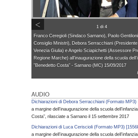
<
1 di 4
Franco Ceregioli (Sindaco Sarnano), Paolo Gentiloni
Consiglio Ministri), Debora Serracchiani (Presidente
Venezia Giulia) e Angelo Sciapichetti (Assessore Pro
Regione Marche) all'inaugurazione della scuola dell'
"Benedetto Costa" - Sarnano (MC) 15/09/2017
AUDIO
Dichiarazioni di Debora Serracchiani (Formato MP3)
a margine dell'inaugurazione della scuola dell'infanzi
Costa", rilasciate a Sarnano il 15 settembre 2017
Dichiarazioni di Luca Ceriscioli (Formato MP3) [155
a margine dell'inaugurazione della scuola dell'infanzi