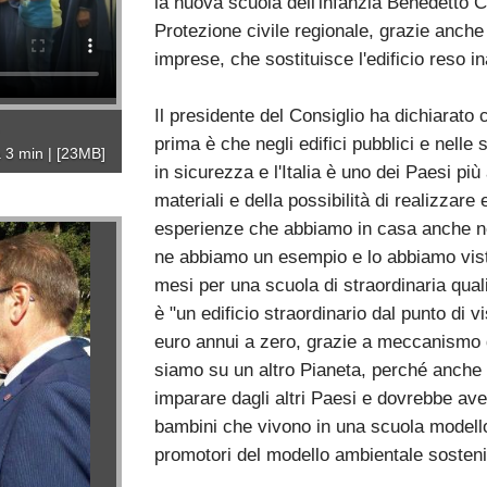
la nuova scuola dell'infanzia Benedetto C
Protezione civile regionale, grazie anche 
imprese, che sostituisce l'edificio reso i
Il presidente del Consiglio ha dichiarato
prima è che negli edifici pubblici e nelle 
 3 min
|
[23MB]
in sicurezza e l'Italia è uno dei Paesi pi
materiali e della possibilità di realizzare
esperienze che abbiamo in casa anche nel
ne abbiamo un esempio e lo abbiamo vist
mesi per una scuola di straordinaria quali
è "un edificio straordinario dal punto di 
euro annui a zero, grazie a meccanismo d
siamo su un altro Pianeta, perché anche i
imparare dagli altri Paesi e dovrebbe aver
bambini che vivono in una scuola modello 
promotori del modello ambientale sostenibi