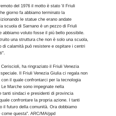
moto del 1976 il motto è stato 'il Friuli
che giorno fa abbiamo terminato la
izionando le statue che erano andate
"la scuola di Sarnano è un pezzo di Friuli
 abbiamo voluto fosse il più bello possibile.
ruito una struttura che non è solo una scuola,
o di calamità può resistere e ospitare i centri
i".
eriscioli, ha ringraziato il Friuli Venezia
speciale. Il Friuli Venezia Giulia ci regala non
on il quale confrontarci per la tecnologia
te. Le Marche sono impegnate nella
 tanti sindaci e presidenti di provincia
uale confrontare la propria azione. I tanti
ano il futuro della comunità. Ora dobbiamo
ate come questa". ARC/MA/ppd