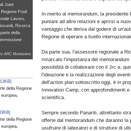
li Joint
Regione Friuli
In merito al memorandum, la presidente h
onale Lavoro,
puntare ad altre relazioni e aprirsi a nuo
iovanili, Ricerca
vantaggio che deriva dal godere di un'au
parte della
Regione di operare a livello internazional
Commissione
Da parte sua, l'assessore regionale a Ric
to ARC Montenero
rimarcato l'importanza del memorandum in
possibilità di collaborare con il Jrc e, 
l'ideazione e la realizzazione degli eventi
513KB]
dell'action plan sottoscritto oggi, è in p
rte della Regione
Innovation Camp, con approfondimenti e i
 europea,
scientifica.
833KB]
Sempre secondo Panariti, altrettanto stra
rte della Regione
offerte dal memorandum che daranno la pos
 europea,
usufruire di laboratori e di strutture di 