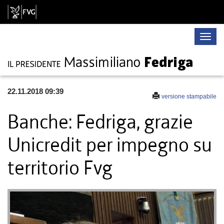
Toggle
naviga
22.11.2018 09:39
versione stampabile
Banche: Fedriga, grazie
Unicredit per impegno su
territorio Fvg