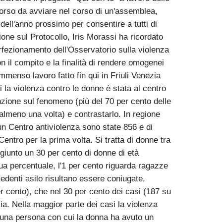
rcorso da avviare nel corso di un'assemblea,
o dell'anno prossimo per consentire a tutti di
zione sul Protocollo, Iris Morassi ha ricordato
erfezionamento dell'Osservatorio sulla violenza
n il compito e la finalità di rendere omogenei
'immenso lavoro fatto fin qui in Friuli Venezia
i la violenza contro le donne è stata al centro
enzione sul fenomeno (più del 70 per cento delle
lmeno una volta) e contrastarlo. In regione
un Centro antiviolenza sono state 856 e di
ntro per la prima volta. Si tratta di donne tra
ggiunto un 30 per cento di donne di età
dua percentuale, l'1 per cento riguarda ragazze
iedenti asilo risultano essere coniugate,
er cento), che nel 30 per cento dei casi (187 su
ia. Nella maggior parte dei casi la violenza
a una persona con cui la donna ha avuto un