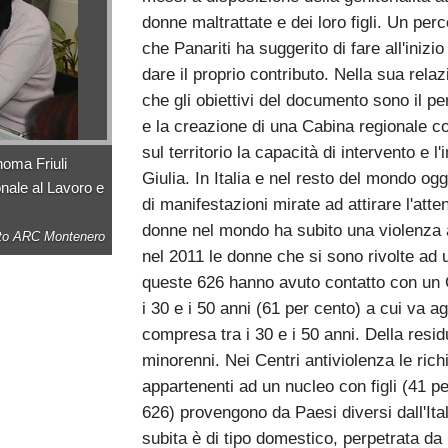
donne maltrattate e dei loro figli. Un pe
che Panariti ha suggerito di fare all'inizi
dare il proprio contributo. Nella sua rela
che gli obiettivi del documento sono il p
e la creazione di una Cabina regionale co
sul territorio la capacità di intervento e l
noma Friuli
Giulia. In Italia e nel resto del mondo ogg
nale al Lavoro e
di manifestazioni mirate ad attirare l'att
donne nel mondo ha subito una violenza a
to ARC Montenero
nel 2011 le donne che si sono rivolte ad 
queste 626 hanno avuto contatto con un Ce
i 30 e i 50 anni (61 per cento) a cui va a
compresa tra i 30 e i 50 anni. Della resi
minorenni. Nei Centri antiviolenza le rich
appartenenti ad un nucleo con figli (41 p
626) provengono da Paesi diversi dall'Ital
subita è di tipo domestico, perpetrata d