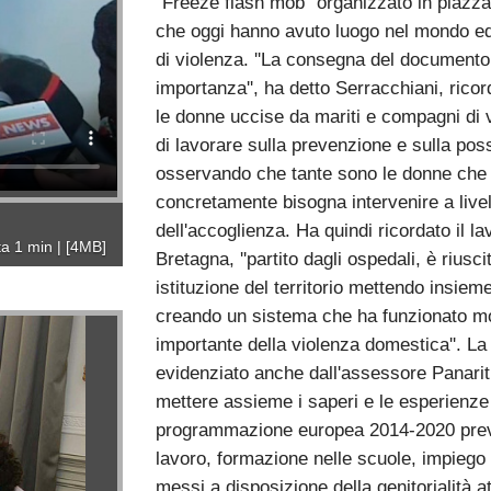
''Freeze flash mob'' organizzato in piazz
che oggi hanno avuto luogo nel mondo ed 
di violenza. ''La consegna del documento 
importanza'', ha detto Serracchiani, rico
le donne uccise da mariti e compagni di v
di lavorare sulla prevenzione e sulla possi
osservando che tante sono le donne che s
concretamente bisogna intervenire a livell
dell'accoglienza. Ha quindi ricordato il la
ta 1 min
|
[4MB]
Bretagna, ''partito dagli ospedali, è riusc
istituzione del territorio mettendo insieme 
creando un sistema che ha funzionato mol
importante della violenza domestica''. La 
evidenziato anche dall'assessore Panarit
mettere assieme i saperi e le esperienze 
programmazione europea 2014-2020 preved
lavoro, formazione nelle scuole, impiego 
messi a disposizione della genitorialità at