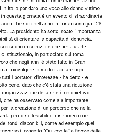
a Centrale in sincronia con le manifestazioni
in Italia per dare una voce alle donne vittime
in questa giornata è un evento di straordinaria
rdando che solo nell'anno in corso sono già 128
ita. La presidente ha sottolineato l'importanza
bilità di orientare la capacità di denuncia,
ubiscono in silenzio e che per aiutarle
o istituzionale, in particolare sul tema
voro che negli anni è stato fatto in Gran
ito a coinvolgere in modo capillare ogni
tutti i portatori d'interesse - ha detto - e
to bene, dato che c'è stata una riduzione
riorganizzazione della rete è un obiettivo
i, che ha osservato come sia importante
per la creazione di un percorso che nella
a percorsi flessibili di inserimento nel
dei fondi disponibili, come ad esempio quelli
traverso il progetto ''Qui con te'' a favore delle