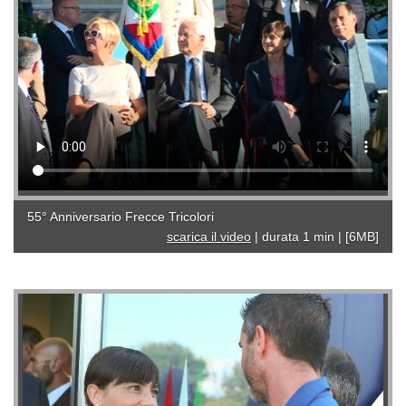
55° Anniversario Frecce Tricolori
scarica il video
|
durata 1 min
|
[6MB]