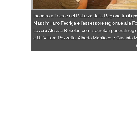
Incontro a Trieste nel Palazzo della Regione tra il g
Massimiliano Fedriga e l’assessore regionale alla 
Lavoro Alessia Rosolen con i segretari generali region
e Uil Villiam Pezzetta, Alberto Monticco e Giacinto 