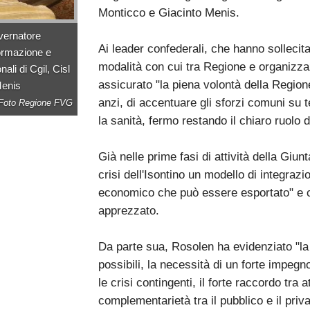
Monticco e Giacinto Menis.
overnatore
Ai leader confederali, che hanno sollecit
Formazione e
modalità con cui tra Regione e organizzaz
ali di Cgil, Cisl
assicurato "la piena volontà della Region
Menis
anzi, di accentuare gli sforzi comuni su t
Foto Regione FVG
la sanità, fermo restando il chiaro ruolo 
Già nelle prime fasi di attività della Giunt
crisi dell'Isontino un modello di integrazio
economico che può essere esportato" e c
apprezzato.
Da parte sua, Rosolen ha evidenziato "la 
possibili, la necessità di un forte impeg
le crisi contingenti, il forte raccordo tra 
complementarietà tra il pubblico e il priva