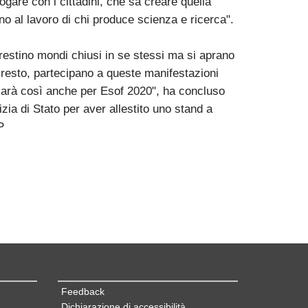
gare con i cittadini, che sa creare quella
o al lavoro di chi produce scienza e ricerca".
restino mondi chiusi in se stessi ma si aprano
el resto, partecipano a queste manifestazioni
arà così anche per Esof 2020", ha concluso
izia di Stato per aver allestito uno stand a
P
Feedback
Dichiarazione di accessibilità