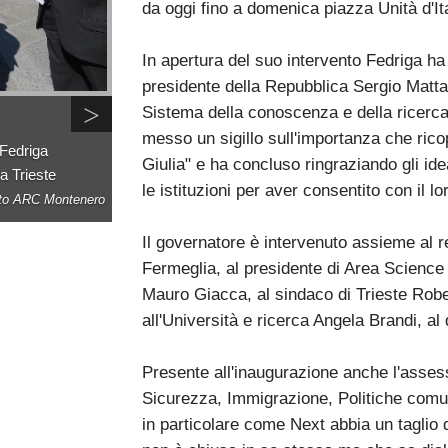
da oggi fino a domenica piazza Unità d'Ita
In apertura del suo intervento Fedriga ha 
presidente della Repubblica Sergio Mattare
>
Sistema della conoscenza e della ricerca
messo un sigillo sull'importanza che ricop
 Fedriga
Giulia" e ha concluso ringraziando gli ide
 a Trieste
le istituzioni per aver consentito con il lo
to ARC Montenero
Il governatore è intervenuto assieme al re
Fermeglia, al presidente di Area Science 
Mauro Giacca, al sindaco di Trieste Rob
all'Università e ricerca Angela Brandi, al
Presente all'inaugurazione anche l'assess
Sicurezza, Immigrazione, Politiche comun
in particolare come Next abbia un taglio 