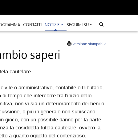
OGRAMMA
CONTATTI
NOTIZIE
SEGUIMI SU
versione stampabile
cambio saperi
tela cautelare
civile o amministrativo, contabile o tributario,
di tempo che intercorre tra l'inizio dello
nitiva, non vi sia un deterioramento dei beni o
cussione, o più in generale non subiscano
ti in gioco, con un possibile danno per la parte
za la cosiddetta tutela cautelare, ovvero la
etto a quanto oggetto del contenzioso.