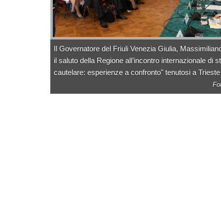
Il Governatore del Friuli Venezia Giulia, Massimilian
il saluto della Regione all’incontro internazionale di s
cautelare: esperienze a confronto" tenutosi a Trieste
Fo