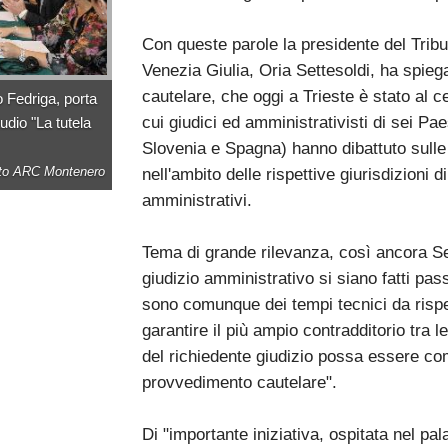
Con queste parole la presidente del Tribu
Venezia Giulia, Oria Settesoldi, ha spiegat
cautelare, che oggi a Trieste è stato al c
o Fedriga, porta
cui giudici ed amministrativisti di sei Pae
tudio "La tutela
Slovenia e Spagna) hanno dibattuto sulle 
to ARC Montenero
nell'ambito delle rispettive giurisdizioni 
amministrativi.
Tema di grande rilevanza, così ancora Se
giudizio amministrativo si siano fatti pass
sono comunque dei tempi tecnici da rispe
garantire il più ampio contradditorio tra le
del richiedente giudizio possa essere c
provvedimento cautelare".
Di "importante iniziativa, ospitata nel p