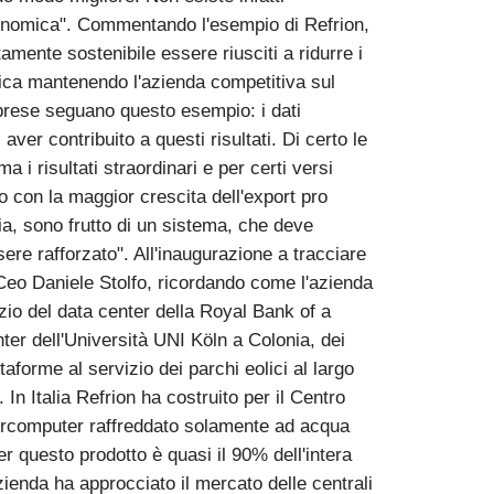
conomica". Commentando l'esempio di Refrion,
amente sostenibile essere riusciti a ridurre i
tica mantenendo l'azienda competitiva sul
rese seguano questo esempio: i dati
er contribuito a questi risultati. Di certo le
 i risultati straordinari e per certi versi
io con la maggior crescita dell'export pro
ia, sono frutto di un sistema, che deve
ere rafforzato". All'inaugurazione a tracciare
e Ceo Daniele Stolfo, ricordando come l'azienda
vizio del data center della Royal Bank of a
er dell'Università UNI Köln a Colonia, dei
taforme al servizio dei parchi eolici al largo
. In Italia Refrion ha costruito per il Centro
percomputer raffreddato solamente ad acqua
er questo prodotto è quasi il 90% dell'intera
zienda ha approcciato il mercato delle centrali