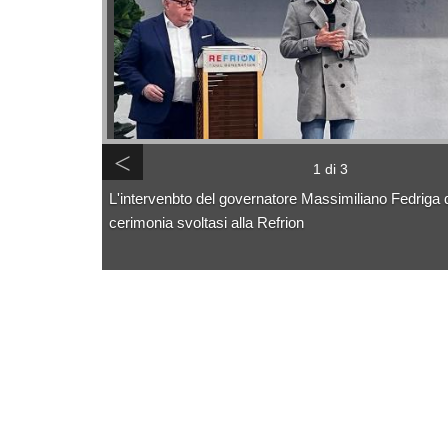
<
1 di 3
L'intervenbto del governatore Massimiliano Fedriga 
cerimonia svoltasi alla Refrion