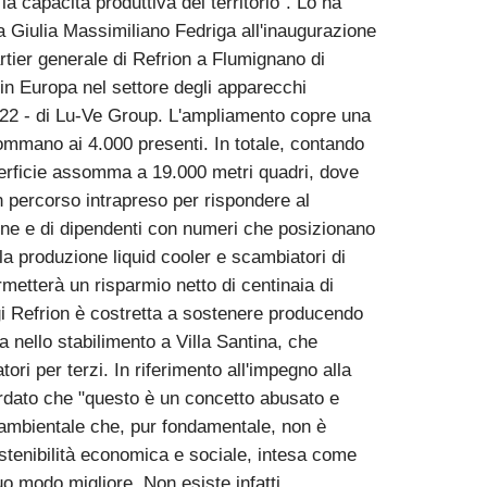
 capacità produttiva del territorio". Lo ha
ia Giulia Massimiliano Fedriga all'inaugurazione
rtier generale di Refrion a Flumignano di
n Europa nel settore degli apparecchi
 2022 - di Lu-Ve Group. L'ampliamento copre una
sommano ai 4.000 presenti. In totale, contando
uperficie assomma a 19.000 metri quadri, dove
n percorso intrapreso per rispondere al
ne e di dipendenti con numeri che posizionano
lla produzione liquid cooler e scambiatori di
metterà un risparmio netto di centinaia di
ggi Refrion è costretta a sostenere producendo
 nello stabilimento a Villa Santina, che
i per terzi. In riferimento all'impegno alla
cordato che "questo è un concetto abusato e
 ambientale che, pur fondamentale, non è
stenibilità economica e sociale, intesa come
o modo migliore. Non esiste infatti