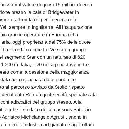
ssa dal valore di quasi 15 milioni di euro
zione presso la baia di Bridgewater in
sire i raffreddatori per i generatori di
ell sempre in Inghilterra. All'inaugurazione
l più grande operatore in Europa nella
 aria, oggi proprietaria del 75% delle quote
ali ha ricordato come Lu-Ve sia un gruppo
del segmento Star con un fatturato di 620
1.300 in Italia, e 20 unità produttive in tre
lineato come la cessione della maggioranza
a stata accompagnata da accordi che
to al percorso avviato da Stolfo rispetto
entificato Refrion quale entità specializzata
cchi adiabatici del gruppo stesso. Alla
ti anche il sindaco di Talmassons Fabrizio
to Adriatco Michelangelo Agrusti, anche in
ommercio industria artigianato e agricoltura