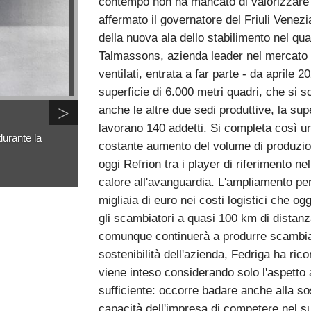
contempo non ha mancato di valorizzare la
affermato il governatore del Friuli Venez
della nuova ala dello stabilimento nel qua
Talmassons, azienda leader nel mercato i
ventilati, entrata a far parte - da aprile
superficie di 6.000 metri quadri, che si 
>
anche le altre due sedi produttive, la s
lavorano 140 addetti. Si completa così u
durante la
costante aumento del volume di produzio
oggi Refrion tra i player di riferimento ne
calore all'avanguardia. L'ampliamento per
migliaia di euro nei costi logistici che o
gli scambiatori a quasi 100 km di distanza
comunque continuerà a produrre scambiator
sostenibilità dell'azienda, Fedriga ha ri
viene inteso considerando solo l'aspetto
sufficiente: occorre badare anche alla so
capacità dell'impresa di competere nel su