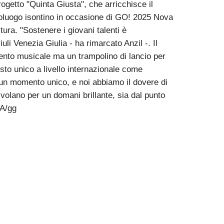
rogetto "Quinta Giusta", che arricchisce il
poluogo isontino in occasione di GO! 2025 Nova
ura. "Sostenere i giovani talenti è
iuli Venezia Giulia - ha rimarcato Anzil -. Il
vento musicale ma un trampolino di lancio per
esto unico a livello internazionale come
un momento unico, e noi abbiamo il dovere di
 volano per un domani brillante, sia dal punto
MA/gg